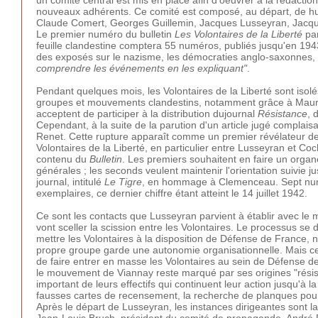
nouveaux adhérents. Ce comité est composé, au départ, de hui
Claude Comert, Georges Guillemin, Jacques Lusseyran, Jacqu
Le premier numéro du bulletin
Les Volontaires de la Liberté
par
feuille clandestine comptera 55 numéros, publiés jusqu'en 1943
des exposés sur le nazisme, les démocraties anglo-saxonnes, 
comprendre les événements en les expliquant"
.
Pendant quelques mois, les Volontaires de la Liberté sont isolé
groupes et mouvements clandestins, notamment grâce à Maurice 
acceptent de participer à la distribution dujournal
Résistance
, 
Cependant, à la suite de la parution d'un article jugé complai
Renet. Cette rupture apparaît comme un premier révélateur des 
Volontaires de la Liberté, en particulier entre Lusseyran et Co
contenu du
Bulletin
. Les premiers souhaitent en faire un organ
générales ; les seconds veulent maintenir l'orientation suivie 
journal, intitulé
Le Tigre
, en hommage à Clemenceau. Sept numé
exemplaires, ce dernier chiffre étant atteint le 14 juillet 1942.
Ce sont les contacts que Lusseyran parvient à établir avec le
vont sceller la scission entre les Volontaires. Le processus s
mettre les Volontaires à la disposition de Défense de France,
propre groupe garde une autonomie organisationnelle. Mais cet
de faire entrer en masse les Volontaires au sein de Défense de
le mouvement de Viannay reste marqué par ses origines "résist
important de leurs effectifs qui continuent leur action jusqu'à la
fausses cartes de recensement, la recherche de planques pour 
Après le départ de Lusseyran, les instances dirigeantes sont 
Jean-Louis Bruch, président du comité de propagande, André Da