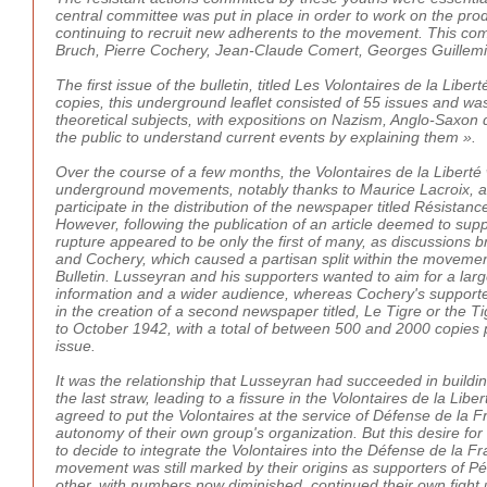
central committee was put in place in order to work on the produ
continuing to recruit new adherents to the movement. This comm
Bruch, Pierre Cochery, Jean-Claude Comert, Georges Guillemi
The first issue of the bulletin, titled Les Volontaires de la Li
copies, this underground leaflet consisted of 55 issues and wa
theoretical subjects, with expositions on Nazism, Anglo-Saxon d
the public to understand current events by explaining them ».
Over the course of a few months, the Volontaires de la Libert
underground movements, notably thanks to Maurice Lacroix, a pr
participate in the distribution of the newspaper titled Résist
However, following the publication of an article deemed to suppo
rupture appeared to be only the first of many, as discussions 
and Cochery, which caused a partisan split within the movemen
Bulletin. Lusseyran and his supporters wanted to aim for a larg
information and a wider audience, whereas Cochery's supporte
in the creation of a second newspaper titled, Le Tigre or the
to October 1942, with a total of between 500 and 2000 copies p
issue.
It was the relationship that Lusseyran had succeeded in build
the last straw, leading to a fissure in the Volontaires de la Li
agreed to put the Volontaires at the service of Défense de la Fr
autonomy of their own group's organization. But this desire f
to decide to integrate the Volontaires into the Défense de la 
movement was still marked by their origins as supporters of Péta
other, with numbers now diminished, continued their own fight un