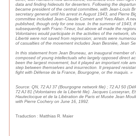
data and finding hideouts for deserters. Following the departu
became president of the central committee, with Jean-Louis B
secretary general until his arrest in August 1943, and Pierre 
committee included Jean-Claude Comert and Yves Allain. A ne
published, though only for one issue. In the summer of 1943, t
subsequently with Franc-Tireur, but above all made the regio
Volontaires would participate in the activities of the network, s
Liberté were not saved from repression; arrests were numerou
of casualties of the movement includes Jean Besniée, Jean Sen
In this statement from Jean Bruneau, an inaugural member of th
composed of young intellectuals who largely opposed direct act
been the largest movement, but it played an important role am
step between themselves and insurrection. It prepared resistan
fight with Défense de la France, Bourgogne, or the maquis. »
Source: QN, 72 AJ 37 (Bourgogne network file) ; 72 AJ 50 (Déf
72 AJ 81 (Volontaires de la Liberté file). Jacques Lusseyran, E
Hauteclocque et de la Libération de Paris et Musée Jean Moul
with Pierre Cochery on June 16, 1992.
Traduction : Matthias R. Maier