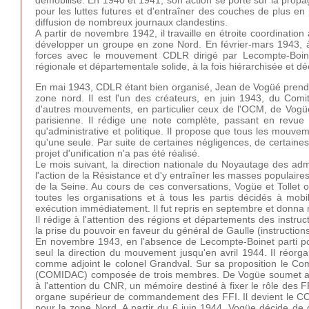
pour les luttes futures et d'entraîner des couches de plus en 
diffusion de nombreux journaux clandestins.
A partir de novembre 1942, il travaille en étroite coordinat
développer un groupe en zone Nord. En février-mars 1943, à
forces avec le mouvement CDLR dirigé par Lecompte-Boinet, 
régionale et départementale solide, à la fois hiérarchisée et dé
En mai 1943, CDLR étant bien organisé, Jean de Vogüé prend
zone nord. Il est l'un des créateurs, en juin 1943, du Comi
d'autres mouvements, en particulier ceux de l'OCM, de Vogü
parisienne. Il rédige une note complète, passant en revue to
qu'administrative et politique. Il propose que tous les mouve
qu'une seule. Par suite de certaines négligences, de certaine
projet d'unification n'a pas été réalisé.
Le mois suivant, la direction nationale du Noyautage des admi
l'action de la Résistance et d'y entraîner les masses populaire
de la Seine. Au cours de ces conversations, Vogüe et Tollet o
toutes les organisations et à tous les partis décidés à mobi
exécution immédiatement. Il fut repris en septembre et donna
Il rédige à l'attention des régions et départements des instruc
la prise du pouvoir en faveur du général de Gaulle (instruction
En novembre 1943, en l'absence de Lecompte-Boinet parti pou
seul la direction du mouvement jusqu'en avril 1944. Il réorg
comme adjoint le colonel Grandval. Sur sa proposition le Comi
(COMIDAC) composée de trois membres. De Vogüe soumet aussitô
à l'attention du CNR, un mémoire destiné à fixer le rôle d
organe supérieur de commandement des FFI. Il devient le COM
pour la zone Nord. A partir du 6 juin 1944, Vogüe décide de d