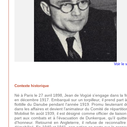
Voir le 
Contexte historique
Né à Paris le 27 avril 1898, Jean de Vogüé s'engage dans la M
en décembre 1917. Embarqué sur un torpilleur, il prend part à
flottille du Danube pendant l'année 1919. Promu lieutenant de
dans les affaires et devient l'animateur du Comité de répartiti
Mobilisé fin août 1939, il est désigné comme officier de liaiso
part aux combats et à l'évacuation de Dunkerque, qu'il quitt
d'honneur. Retourné en Angleterre, il refuse de reconnaître l
démobilisé. En 1940 et 1941, son action se porte sur la propa