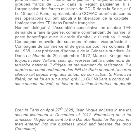
groupes francs de CDLR dans la Région parisienne. Il s'a
l'organisation des forces militaires de CDLR dans la Seine, et C
Le 19 août à Paris, représentant du COMAC auprès du commandan
des opérations qui ont abouti à la libération de la capitale.
l'intégration des FFI dans l'armée française.
Nommé délégué à l'Assemblée consultative en octobre 1944, 
demandé à faire la guerre, comme commandant de marine, avec u
poste honorifique avec le grade d'amiral, qu'il refusa. Il revi
Compagnie nouvelle de sucreries réunies, vice-président 
Compagnie de commerce et de gérance pour les colonies. Il
de 1968, il est président d'honneur de la Générale sucrière.
Dans
Le Monde
du 20 septembre 1972, Maurice Kriegel-Val
toujours resté Vaillant, celui qui représentait la moitié nor
territoire national. Il dirigea un mouvement de résistance. I
auprès du commandement des FFI de Paris pendant l'insurrectio
silence fait depuis vingt ans autour de son action. Si Paris a
libéré, on ne lui en sut aucun gré.(...) Oui Vaillant a contribué
sans aucune naïveté, en faveur de l'action libératrice du peupl
th
Born in Paris on April 27
1898, Jean Vogüe enlisted in the Mar
second lieutenant in December of 1917. Embarking on a torp
armistice, Vogüe was sent to the Danube flotilla for the year in
then entered into the business world and became the group
Committee).