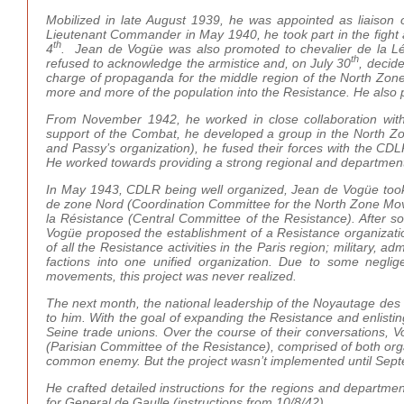
Mobilized in late August 1939, he was appointed as liaison of
Lieutenant Commander in May 1940, he took part in the fight 
th
4
. Jean de Vogüe was also promoted to chevalier de la Lég
th
refused to acknowledge the armistice and, on July 30
, decid
charge of propaganda for the middle region of the North Zone 
more and more of the population into the Resistance. He also p
From November 1942, he worked in close collaboration wi
support of the Combat, he developed a group in the North Z
and Passy’s organization), he fused their forces with the 
He worked towards providing a strong regional and departmenta
In May 1943, CDLR being well organized, Jean de Vogüe took
de zone Nord (Coordination Committee for the North Zone Move
la Résistance (Central Committee of the Resistance). After s
Vogüe proposed the establishment of a Resistance organizat
of all the Resistance activities in the Paris region; military, 
factions into one unified organization. Due to some negli
movements, this project was never realized.
The next month, the national leadership of the Noyautage des ad
to him. With the goal of expanding the Resistance and enlisti
Seine trade unions. Over the course of their conversations, V
(Parisian Committee of the Resistance), comprised of both organ
common enemy. But the project wasn’t implemented until Septe
He crafted detailed instructions for the regions and departme
for General de Gaulle (instructions from 10/8/42).