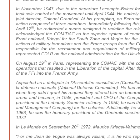
In November 1943, due to the departure Lecompte-Boinet for
took sole control of the movement until April 1944. He entirel
joint director, Colonel Grandval. At his prompting, on Februar
action composed of three members. Immediately following this,
th
April 12
, he redirected a memo designed to redefine the ro
acknowledged the COMIDAC as the superior system of comma
Front national, Kriegel for the South Zone and Vogüe for th
actions of military formations and the Franc groups from the 
responsible for the recruitment and organization of milita
represented CDLR on the national administration for the l’Ile-
th
On August 19
in Paris, representing the COMAC with the com
operations that resulted in the Liberation of the capital. After
of the FFI into the French Army.
Appointed as a delegate to l’Assemblée consultative (Consulta
la défense nationale (National Defense Committee). He had ask
when they didn’t grant his request they offered him an honora
arena and became, in 1945, president and CEO of the Compa
president of the Lebaudy-Sommier refinery. In 1950, he was
and Management Company) for the colonies. Additionally, he 
1968, he was the honorary president of the Générale sucri
1972.
th
In Le Monde on September 20
1972, Maurice Kriegel-Valrim
“For me Jean de Vogüe was always valiant, it is he who re