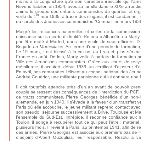
moins à la conjoncture qu'à son caractère irascible qui l'amè
Revenu habiter, en 1934, avec sa famille dans le XIXe arrondissem
anime le groupe des enfants communistes du quartier et orga
er
veille du 1
mai 1935, à tracer des slogans, il est condamné, l
du cercle des Jeunesses communistes "Combat" en mars 1936, 
Malgré les réticences paternelles et celles de la commission
naissance sur sa carte d'identité. Retenu à Albacète où Marty l
par être muté à Madrid, dans une école de sous-officiers. D'a
Brigade
La Marseillaise
. Au terme d'une période de formation
Le 19 mars, il est blessé à la cuisse, au bras et, plus série
France en août. De loin, Marty veille à parfaire la formation 
Ville des Jeunesses communistes. Grâce aux cours de recyc
métallurgie, il acquiert, début 1939, un certificat d'ajusteur
En avril, ses camarades l'élisent au conseil national des Jeu
Andrée Coudrier, une militante parisienne qui lui donnera une f
Il doit toutefois attendre près d'un an avant de pouvoir pre
couple se ressent des conséquences de l'interdiction du PCF. 
de tracts communistes, Pierre Georges bénéficie d'un non-lie
allemande, en juin 1940, il s'évade à la faveur d'un transfert
Paris où elle accouche, le jeune militant reprend contact ave
son pseudo, séjourne successivement à Brive, Toulouse et Mars
l'ensemble du Sud-Est. Intrépide, il redonne confiance aux m
Toulon, il songe à récupérer tout ce qui peut l'être : matéri
plusieurs mois. Il revient à Paris, au printemps 1941, afin de 
des armes, Pierre Georges est associé aux premiers pas de l'O
d'adjoint d'Albert Ouzoulias, leur responsable. Résolu à v