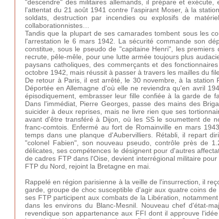
"descendre" des militaires allemands, il prépare et exécute,
l'attentat du 21 août 1941 contre l'aspirant Moser, à la stati
soldats, destruction par incendies ou explosifs de maté
collaborationnistes…
Tandis que la plupart de ses camarades tombent sous les cou
l'arrestation le 6 mars 1942. La sécurité commande son dépa
constitue, sous le pseudo de "capitaine Henri", les premiers
recrute, pêle-mêle, pour une lutte armée toujours plus audaci
paysans catholiques, des commerçants et des fonctionnaires p
octobre 1942, mais réussit à passer à travers les mailles du f
De retour à Paris, il est arrêté, le 30 novembre, à la statio
Déportée en Allemagne d'où elle ne reviendra qu'en avril 194
épisodiquement, embrasser leur fille confiée à la garde de fa
Dans l'immédiat, Pierre Georges, passe des mains des Briga
suicider à deux reprises, mais ne livre rien que ses tortionna
avant d'être transféré à Dijon, où les SS le soumettent de 
franc-comtois. Enfermé au fort de Romainville en mars 1943
temps dans une planque d'Aubervilliers. Rétabli, il repart diri
"colonel Fabien", son nouveau pseudo, contrôle près de 1.20
délicates, ses compétences le désignent pour d'autres affecta
de cadres FTP dans l'Oise, devient interrégional militaire po
FTP du Nord, rejoint la Bretagne en mai.
Rappelé en région parisienne à la veille de l'insurrection, i
garde, groupe de choc susceptible d'agir aux quatre coins de l
ses FTP participent aux combats de la Libération, notamment
dans les environs du Blanc-Mesnil. Nouveau chef d'état-maj
revendique son appartenance aux FFI dont il approuve l'idée d