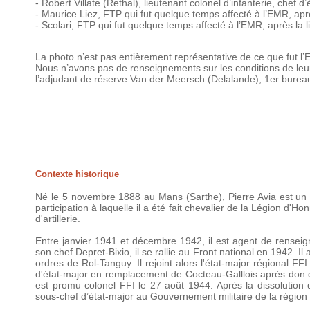
- Robert Villate (Rethal), lieutenant colonel d’infanterie, chef d’
- Maurice Liez, FTP qui fut quelque temps affecté à l’EMR, aprè
- Scolari, FTP qui fut quelque temps affecté à l’EMR, après la l
La photo n’est pas entièrement représentative de ce que fut l
Nous n’avons pas de renseignements sur les conditions de leur
l’adjudant de réserve Van der Meersch (Delalande), 1er bureau
Contexte historique
Né le 5 novembre 1888 au Mans (Sarthe), Pierre Avia est un
participation à laquelle il a été fait chevalier de la Légion d'Ho
d'artillerie.
Entre janvier 1941 et décembre 1942, il est agent de renseig
son chef Depret-Bixio, il se rallie au Front national en 1942. 
ordres de Rol-Tanguy. Il rejoint alors l'état-major régional FF
d'état-major en remplacement de Cocteau-Galllois après don dé
est promu colonel FFI le 27 août 1944. Après la dissolution d
sous-chef d’état-major au Gouvernement militaire de la région 