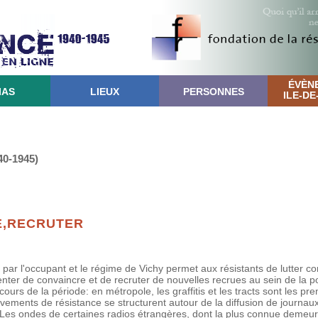
ÉVÈN
IAS
LIEUX
PERSONNES
ILE-D
40-1945)
E,RECRUTER
 par l'occupant et le régime de Vichy permet aux résistants de lutter co
enter de convaincre et de recruter de nouvelles recrues au sein de la p
ours de la période: en métropole, les graffitis et les tracts sont les pr
vements de résistance se structurent autour de la diffusion de journau
 Les ondes de certaines radios étrangères, dont la plus connue demeu