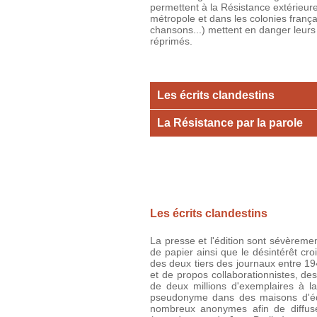
permettent à la Résistance extérieure
métropole et dans les colonies frança
chansons...) mettent en danger leurs 
réprimés.
Les écrits clandestins
La Résistance par la parole
Les écrits clandestins
La presse et l'édition sont sévèreme
de papier ainsi que le désintérêt cro
des deux tiers des journaux entre 194
et de propos collaborationnistes, des
de deux millions d'exemplaires à la
pseudonyme dans des maisons d'édit
nombreux anonymes afin de diffuser