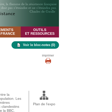
EMENTS
OUTILS
E-FRANCE
ET RESSOURCES
Voir le bloc-notes (
0
)
imprimer
ntre la
opulation. Les
emières
Plan de l'expo
x clandestins
re la BBC,