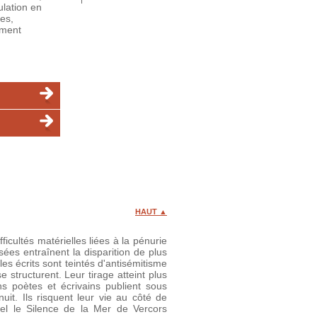
ulation en
es,
ement
HAUT ▲
cultés matérielles liées à la pénurie
sées entraînent la disparition de plus
es écrits sont teintés d'antisémitisme
 structurent. Leur tirage atteint plus
ns poètes et écrivains publient sous
t. Ils risquent leur vie au côté de
tel le Silence de la Mer de Vercors