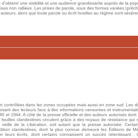
 d'obtenir une visibilité et une audience grandissante auprès de la pop
ises non ralliées. Les prises de parole, sous des formes variées (prêch
auteurs, alors que toute parole ou écrit hostiles au régime sont sévèr
nt contrôlées dans les zones occupées mais aussi en zone sud. Les diffi
issant des lecteurs face à des informations censurées et instrumentali
0 et 1944. A côté de la presse officielle et des auteurs autorisés dont l
 feuilles clandestines circulent grâce à des noyaux de résistance qui se
 veille de la Libération, soit autant que la presse autorisée. Certai
ion clandestines, dont la plus connue demeure les Editions de Minui
 leurs écrits, dont certains connaissent un succès retentissant , 