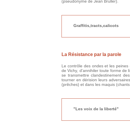
(pseudonyme de Jean Bruller).
Graffitis,tracts,calicots
La Résistance par la parole
Le contrôle des ondes et les peines 
de Vichy, d'annihiler toute forme de 
se transmettre clandestinement des 
tourner en dérision leurs adversaire
(prêches) et dans les maquis (chants
"Les voix de la liberté"