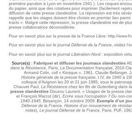
première parution à Lyon en novembre 1941 ). Les risques encouru
du papier, ainsi que des rotatives pour imprimer (facilement repéra
diffusion de cette presse clandestine. La répression est très sé
rappelle que les otages doivent être choisis en premier lieu parmi 
tracts ». Malgré cette répression, la presse clandestine est de plu
presse collaboratrice déconsidérée.
Pour en savoir plus sur la presse de la France Libre:
http://www.f
Pour en savoir plus sur
le journal
Défense de la France
, visitez l'
Pour en savoir plus sur le journal
Libération-Nord
: exposition virtu
Source(s) :
Fabriquer et diffuser les journaux clandestins
AE
dans la Résistance
, Paris, La Documentation française, 2010
Cla
Armand Colin, coll « Kiosque », 1961.
Claude Bellanger, J
Histoire générale de la presse française
, t.IV, de 1940 à 19
colloque d’Avignon les 20 et 21 juin 1985, sous le patrona
Chauvet Paul,
La Résistance chez les fils de Gutenberg dans 
presse clandestine
Douzou Laurent, « Usages de la presse clan
et François Marcot (dir),
Ecrire sous l’occupation ? Du non-c
1940-1945
, Besançon, 14 octobre 2009.
Exemple d’un jour
Défense de la France. Histoire d’un mouvement de résista
notes),
Le journal Défense de la France
, Paris, PUF, 19