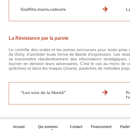
Graffitis,tracts,calicots
L
La Résistance par la parole
Le contrôle des ondes et les peines encourues pour toute prise de
de Vichy, d'annihiler toute forme de liberté d'expression. Les ré
se transmettre clandestinement des informations stratégiques, 
tourner en dérision leurs adversaires. C'est le cas au micro de 
(prêches) et dans les maquis (chants, pastiches de mélodies popul
"Les voix de la liberté"
Pa
l
Accueil
Qui sommes
Contact
Financement
Parte