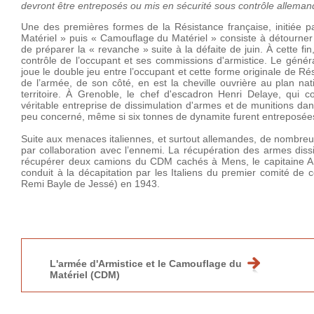
devront être entreposés ou mis en sécurité sous contrôle allemand
Une des premières formes de la Résistance française, initiée pa
Matériel » puis « Camouflage du Matériel » consiste à détourner
de préparer la « revanche » suite à la défaite de juin. À cette fi
contrôle de l’occupant et ses commissions d'armistice. Le généra
joue le double jeu entre l’occupant et cette forme originale de R
de l’armée, de son côté, en est la cheville ouvrière au plan nat
territoire. À Grenoble, le chef d'escadron Henri Delaye, qui c
véritable entreprise de dissimulation d'armes et de munitions dan
peu concerné, même si six tonnes de dynamite furent entreposées 
Suite aux menaces italiennes, et surtout allemandes, de nombreu
par collaboration avec l’ennemi. La récupération des armes diss
récupérer deux camions du CDM cachés à Mens, le capitaine An
conduit à la décapitation par les Italiens du premier comité d
Remi Bayle de Jessé) en 1943.
L'armée d'Armistice et le Camouflage du
Matériel (CDM)