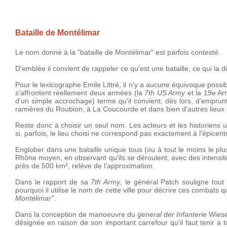
Bataille de Montélimar
Le nom donné à la "bataille de Montélimar" est parfois contesté.
D'emblée il convient de rappeler ce qu'est une bataille, ce qui la 
Pour le lexicographe Emile Littré, il n'y a aucune équivoque possib
s'affrontent réellement deux armées (la
7th US Army
et la 19e Arm
d'un simple accrochage) terme qu'il convient, dès lors, d'emprunt
ramières du Roubion, à La Coucourde et dans bien d'autres lieux
Reste donc à choisir un seul nom. Les acteurs et les historiens 
si, parfois, le lieu choisi ne correspond pas exactement à l'épice
Englober dans une bataille unique tous (ou à tout le moins le p
Rhône moyen, en observant qu'ils se déroulent, avec des intensit
près de 500 km², relève de l’approximation.
Dans le rapport de sa
7th Army
, le général Patch souligne tout
pourquoi il utilise le nom de cette ville pour décrire ces combats qu
Montélimar"
.
Dans la conception de manoeuvre du
general der Infanterie
Wiese
désignée en raison de son important carrefour qu'il faut tenir à to