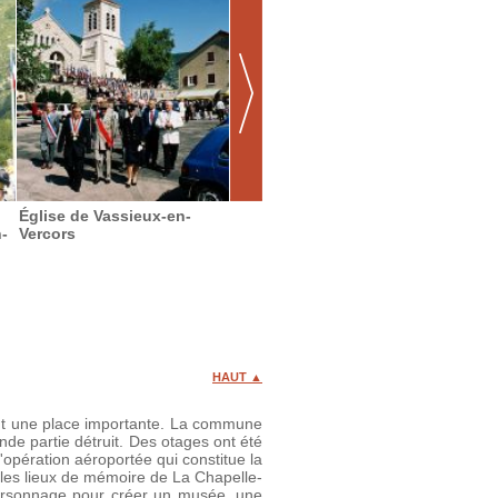
Église de Vassieux-en-
Nécropole de Vassieux-
Musée 
-
Vercors
en-Vercors
de Vas
HAUT ▲
ient une place importante. La commune
de partie détruit. Des otages ont été
'opération aéroportée qui constitue la
e les lieux de mémoire de La Chapelle-
personnage pour créer un musée, une