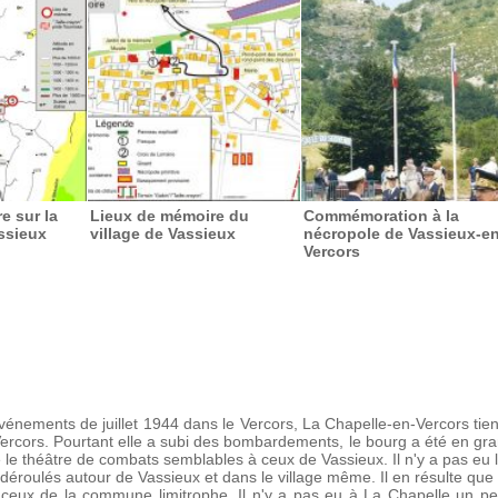
e sur la
Lieux de mémoire du
Commémoration à la
ssieux
village de Vassieux
nécropole de Vassieux-en
Vercors
 événements de juillet 1944 dans le Vercors, La Chapelle-en-Vercors t
Vercors. Pourtant elle a subi des bombardements, le bourg a été en gran
 le théâtre de combats semblables à ceux de Vassieux. Il n'y a pas eu l
 déroulés autour de Vassieux et dans le village même. Il en résulte qu
de ceux de la commune limitrophe. Il n'y a pas eu à La Chapelle un 