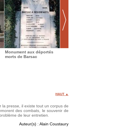
Monument aux déportés
Monument aux déportés
Monum
morts de Barsac
morts de Pontaix
morts 
HAUT ▲
a presse, il existe tout un corpus de
mémorent des combats, le souvenir de
problème de leur entretien.
Auteur(s) : Alain Coustaury