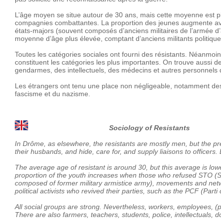
L’âge moyen se situe autour de 30 ans, mais cette moyenne est plu
compagnies combattantes. La proportion des jeunes augmente avec 
états-majors (souvent composés d’anciens militaires de l’armée d
moyenne d’âge plus élevée, comptant d’anciens militants politique
Toutes les catégories sociales ont fourni des résistants. Néanmoins
constituent les catégories les plus importantes. On trouve aussi d
gendarmes, des intellectuels, des médecins et autres personnels d
Les étrangers ont tenu une place non négligeable, notamment des
fascisme et du nazisme.
Sociology of Resistants
In Drôme, as elsewhere, the resistants are mostly men, but the 
their husbands, and hide, care for, and supply liaisons to officers.
The average age of resistant is around 30, but this average is l
proportion of the youth increases when those who refused STO (Serv
composed of former military armistice army), movements and netw
political activists who revived their parties, such as the PCF (Part
All social groups are strong. Nevertheless, workers, employees, (p
There are also farmers, teachers, students, police, intellectuals, d