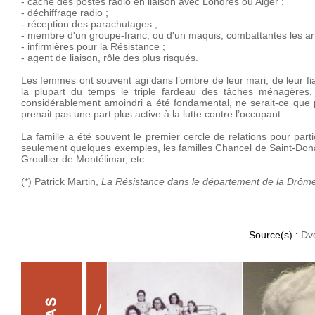
- cache des postes radio en liaison avec Londres ou Alger ;
- déchiffrage radio ;
- réception des parachutages ;
- membre d'un groupe-franc, ou d'un maquis, combattantes les arm
- infirmières pour la Résistance ;
- agent de liaison, rôle des plus risqués.
Les femmes ont souvent agi dans l’ombre de leur mari, de leur fian
la plupart du temps le triple fardeau des tâches ménagères, d’
considérablement amoindri a été fondamental, ne serait-ce que pa
prenait pas une part plus active à la lutte contre l’occupant.
La famille a été souvent le premier cercle de relations pour part
seulement quelques exemples, les familles Chancel de Saint-Donat
Groullier de Montélimar, etc.
(*) Patrick Martin,
La Résistance dans le département de la Drôm
Source(s) :
Dv