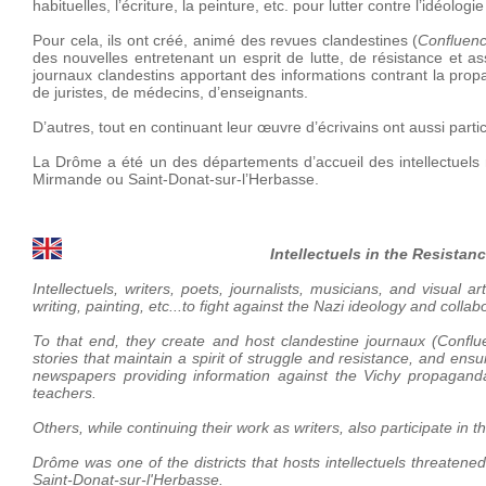
habituelles, l’écriture, la peinture, etc. pour lutter contre l’idéolog
Pour cela, ils ont créé, animé des revues clandestines (
Confluen
des nouvelles entretenant un esprit de lutte, de résistance et ass
journaux clandestins apportant des informations contrant la prop
de juristes, de médecins, d’enseignants.
D’autres, tout en continuant leur œuvre d’écrivains ont aussi part
La Drôme a été un des départements d’accueil des intellectuels
Mirmande ou Saint-Donat-sur-l’Herbasse.
Intellectuels in the Resistan
Intellectuels, writers, poets, journalists, musicians, and visual
writing, painting, etc...to fight against the Nazi ideology and collab
To that end, they create and host clandestine journaux (Conflu
stories that maintain a spirit of struggle and resistance, and ens
newspapers providing information against the Vichy propaganda.
teachers.
Others, while continuing their work as writers, also participate i
Drôme was one of the districts that hosts intellectuels threaten
Saint-Donat-sur-l'Herbasse.