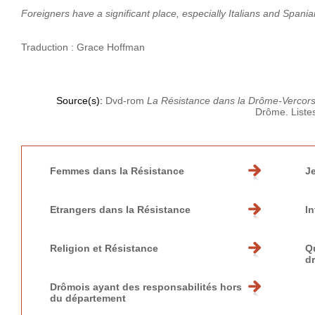
Foreigners have a significant place, especially Italians and Span
Traduction : Grace Hoffman
Source(s):
Dvd-rom
La Résistance dans la Drôme-Vercor
Drôme. Listes
Femmes dans la Résistance
J
Etrangers dans la Résistance
In
Religion et Résistance
Q
d
Drômois ayant des responsabilités hors
du département