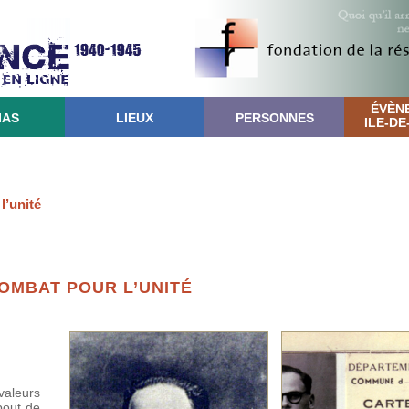
ÉVÈN
IAS
LIEUX
PERSONNES
ILE-D
l’unité
OMBAT POUR L’UNITÉ
valeurs
bout de