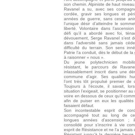
son chemin. Alpiniste de haut niveau
Ravanel a su, avec ses compagn
cordée, gravir ses longues et péri
années de guerre, sans cesse ani
l’unique désir d’atteindre le somme
liberté. Volontaire dans l’ascensio
défi qu’il a abordé avec foi, ténac
dévouement, Serge Ravanel s’est 
dans l’adversité sans jamais céd
difficulté du terrain. Son sens inn
Patrie l’a conduit, dès le début de la
à raisonner « nous ».
Du jeune polytechnicien mobil
résistant, le parcours de Ravane
inlassablement inscrit dans une d
commune d’agir. Ses qualités hu
l’ont très tôt propulsé premier de 
Toujours à l’écoute, il savait, lor
situation l’exigeait, se positionner au
voire en dessous de ceux qu’il comm
afin de puiser en eux les qualités 
faisaient défaut.
Son incontestable esprit de cord
accompagné tout au long de ce
longues années d’ascension ; il
consolidé pour s’inscrire à vie c
esprit de Résistance et ne l’a jamais 
Résistant jusqu’à la dernière heure