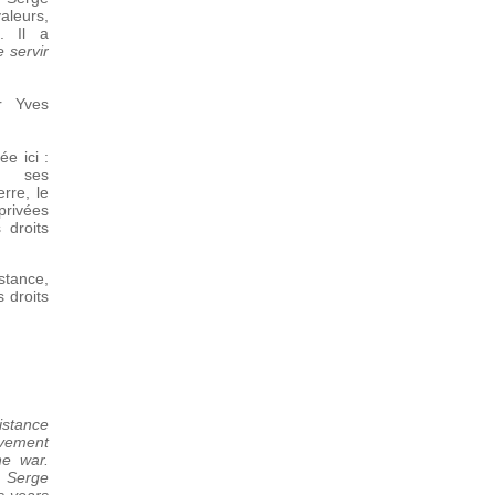
aleurs,
. Il a
 servir
r Yves
e ici :
t ses
rre, le
privées
 droits
ance,
 droits
istance
ovement
he war.
, Serge