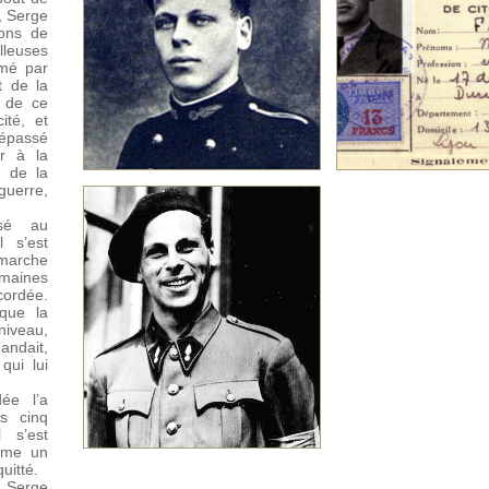
, Serge
ons de
lleuses
mé par
t de la
n de ce
ité, et
dépassé
er à la
é de la
« Naissance » d’un patriote
Un résistant à « t
 guerre,
»
isé au
l s’est
émarche
maines
cordée.
sque la
 niveau,
andait,
qui lui
ée l’a
s cinq
 s’est
omme un
L’épopée toulousaine de
quitté.
Ravanel
, Serge