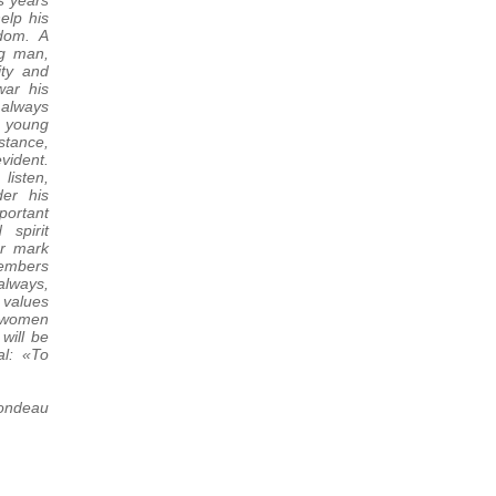
s years
elp his
dom. A
ng man,
ity and
war his
 always
a young
tance,
vident.
 listen,
er his
ortant
 spirit
ar mark
members
lways,
 values
d women
will be
al: «To
londeau