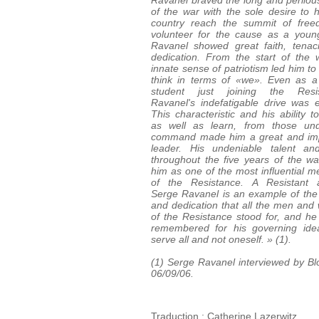
Ravanel braved the long and perilou
of the war with the sole desire to h
country reach the summit of free
volunteer for the cause as a you
Ravanel showed great faith, tenac
dedication. From the start of the 
innate sense of patriotism led him to
think in terms of «we». Even as 
student just joining the Resis
Ravanel's indefatigable drive was e
This characteristic and his ability to
as well as learn, from those und
command made him a great and imp
leader. His undeniable talent and
throughout the five years of the w
him as one of the most influential 
of the Resistance. A Resistant a
Serge Ravanel is an example of the
and dedication that all the men an
of the Resistance stood for, and he 
remembered for his governing ide
serve all and not oneself. » (1).
(1) Serge Ravanel interviewed by B
06/09/06.
Traduction : Catherine Lazerwitz