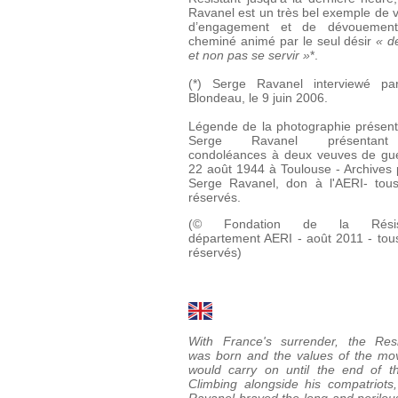
Ravanel est un très bel exemple de v
d’engagement et de dévouement
cheminé animé par le seul désir
« de
et non pas se servir »
*.
(*) Serge Ravanel interviewé pa
Blondeau, le 9 juin 2006.
Légende de la photographie présenté
Serge Ravanel présentan
condoléances à deux veuves de gue
22 août 1944 à Toulouse - Archives 
Serge Ravanel, don à l'AERI- tous
réservés.
(© Fondation de la Résist
département AERI - août 2011 - tous
réservés)
With France's surrender, the Res
was born and the values of the m
would carry on until the end of t
Climbing alongside his compatriots