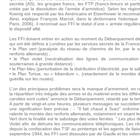
secrète (AS), les groupes francs, les FTP (francs-tireurs et part
créée par la dissolution de l'armée d'armistice). Selon les régi
Koenig est respecté par les Américains et Eisenhower le recon
Ainsi, explique François Marcot, dans le dictionnaire historique
Paris, 2006), il reconnait aux FFI le statut d’une « armée réguliè
le dispositif allié.
Les FFI doivent entrer en action au moment du Débarquement des 
qui ont été définis à Londres par les services secrets de la France 
• le Plan vert (paralysie du réseau de chemins de fer, par le 
renforts allemands) ;
• le Plan violet (neutralisation des lignes de communication
souterraines à grande distance) ;
• le Plan bleu (perturbation de la distribution d'électricité, par le 
• le Plan Tortue, ou « bibendum », (retardement de le montée de
guérilla sur les routes).
L'un des principaux problèmes sera le manque d'armement, en r
la répartition très inégale des armes et du matériel entre les diff
carottes sont cuites" annonce le Débarquement, retardé par la temp
A partir de vingt-et-une heures, plusieurs messages se succèden
une signification bien précise : - "Il fait chaud à Suez" ordonne 
ralentir la montée des renforts allemands, notamment en visant les
Vert dont la finalité est le sabotage des voies ferrées. " Les plus
Violet afin de détruire les communications téléphoniques. Les ré
depuis la confiscation des TSF au printemps et les agents de liai
septembre 1944, les FFI sont dissoutes par de Gaulle et les volon