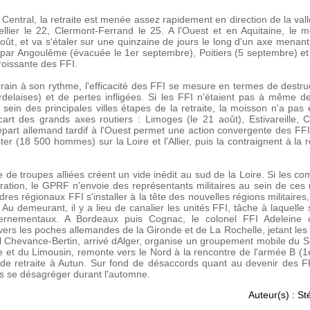
 Central, la retraite est menée assez rapidement en direction de la va
llier le 22, Clermont-Ferrand le 25. A l'Ouest et en Aquitaine, le
oût, et va s'étaler sur une quinzaine de jours le long d'un axe mena
, par Angoulême (évacuée le 1er septembre), Poitiers (5 septembre) e
roissante des FFI.
rain à son rythme, l'efficacité des FFI se mesure en termes de destru
bordelaises) et de pertes infligées. Si les FFI n'étaient pas à même d
ein des principales villes étapes de la retraite, la moisson n'a pas
art des grands axes routiers : Limoges (le 21 août), Estivareille, C
art allemand tardif à l'Ouest permet une action convergente des FFI
er (18 500 hommes) sur la Loire et l'Allier, puis la contraignent à la r
 de troupes alliées créent un vide inédit au sud de la Loire. Si les c
bération, le GPRF n'envoie des représentants militaires au sein de ces
dres régionaux FFI s'installer à la tête des nouvelles régions militaires,
Au demeurant, il y a lieu de canalier les unités FFI, tâche à laquelle s
rnementaux. A Bordeaux puis Cognac, le colonel FFI Adeleine 
rs les poches allemandes de la Gironde et de La Rochelle, jetant les
al Chevance-Bertin, arrivé dAlger, organise un groupement mobile du S
e et du Limousin, remonte vers le Nord à la rencontre de l'armée B (
 de retraite à Autun. Sur fond de désaccords quant au devenir des F
is se désagréger durant l'automne.
Auteur(s) : S