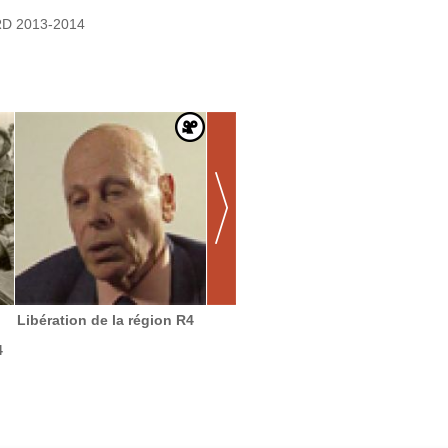
RD 2013-2014
"Brivistes"
Avant 
Libération de la région R4
- 19 a
4