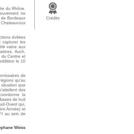
llée du Rhône.
 mouvement ne
nt de Bordeaux
Crédits
t Chateauroux
ctions évitées
e capturer les
 été vaine aux
astres, Auch,
 du Centre et
eddition le 10
ommissaires de
 régions qu'au
 situation que
'attellent des
coordonne la
 bases de huit
ud-Ouest qui,
1ère Armée) et
FI au sein de
téphane Weiss