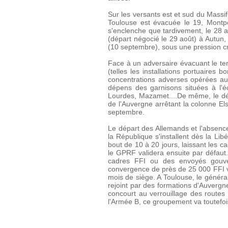
Sur les versants est et sud du Massif
Toulouse est évacuée le 19, Montpe
s'enclenche que tardivement, le 28 a
(départ négocié le 29 août) à Autun
(10 septembre), sous une pression c
Face à un adversaire évacuant le ter
(telles les installations portuaires 
concentrations adverses opérées au s
dépens des garnisons situées à l'éc
Lourdes, Mazamet....De même, le dép
de l'Auvergne arrêtant la colonne Elst
septembre.
Le départ des Allemands et l'absence
la République s'installent dès la Li
bout de 10 à 20 jours, laissant les ca
le GPRF validera ensuite par défaut. 
cadres FFI ou des envoyés gouve
convergence de près de 25 000 FFI ve
mois de siège. A Toulouse, le génér
rejoint par des formations d'Auvergn
concourt au verrouillage des routes
l'Armée B, ce groupement va toutefo