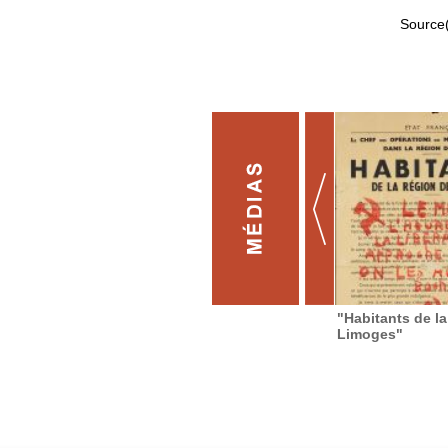
Source(
"Habitants de la
Limoges"