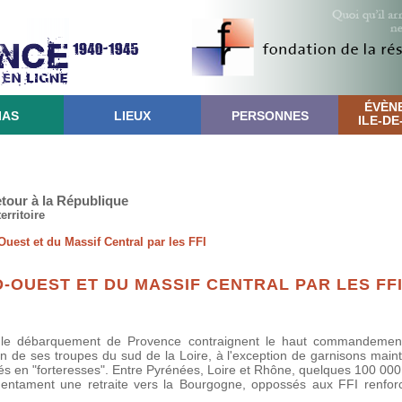
ÉVÈN
IAS
LIEUX
PERSONNES
ILE-D
retour à la République
erritoire
Ouest et du Massif Central par les FFI
D-OUEST ET DU MASSIF CENTRAL PAR LES FFI
s le débarquement de Provence contraignent le haut commandemen
on de ses troupes du sud de la Loire, à l'exception de garnisons main
igés en "forteresses". Entre Pyrénées, Loire et Rhône, quelques 100 00
, entament une retraite vers la Bourgogne, oppossés aux FFI renfor