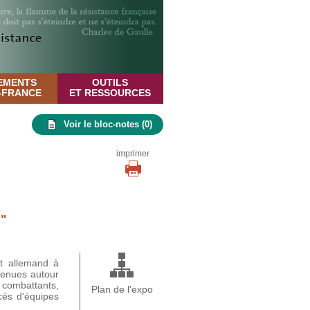
EMENTS
OUTILS
E-FRANCE
ET RESSOURCES
Voir le bloc-notes (
0
)
imprimer
"
t allemand à
tenues autour
0 combattants,
Plan de l'expo
cés d'équipes