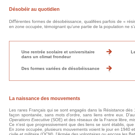
Désobéir au quotidien
Diﬀérentes formes de désobéissance, qualifées parfois de « résis
en zone occupée, témoignant qu’une partie de la population ne 
Une rentrée scolaire et universitaire
L
dans un climat frondeur
Des formes variées de désobéissance
La naissance des mouvements
Les rares Français qui se sont engagés dans la Résistance dès 194
façon spontanée, sans mots d'ordre, sans liens entre eux. D'a
Operations Executive
(SOE) et des réseaux de la France libre, mis
Ce n'est que progressivement que des liens se sont établis, que 
En zone occupée, plusieurs mouvements voient le jour en 1940 et
civile et militaire (OCM), l'Armée des volontaires ou encore les Bat