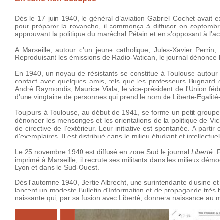
Dès le 17 juin 1940, le général d’aviation Gabriel Cochet avait 
pour préparer la revanche, il commença à diffuser en septembre 
approuvant la politique du maréchal Pétain et en s’opposant à l’ac
A Marseille, autour d'un jeune catholique, Jules-Xavier Perri
Reproduisant les émissions de Radio-Vatican, le journal dénonce 
En 1940, un noyau de résistants se constitue à Toulouse autour du
contact avec quelques amis, tels que les professeurs Bugnard e
André Raymondis, Maurice Viala, le vice-président de l'Union féd
d'une vingtaine de personnes qui prend le nom de Liberté-Egalité-
Toujours à Toulouse, au début de 1941, se forme un petit groupe d'
dénoncer les mensonges et les orientations de la politique de Vic
de directive de l'extérieur. Leur initiative est spontanée. A parti
d'exemplaires. Il est distribué dans le milieu étudiant et intellectuel
Le 25 novembre 1940 est diffusé en zone Sud le journal
Liberté
. 
imprimé à Marseille, il recrute ses militants dans les milieux dé
Lyon et dans le Sud-Ouest.
Dès l'automne 1940, Bertie Albrecht, une surintendante d'usine et 
lancent un modeste Bulletin d'Information et de propagande trè
naissante qui, par sa fusion avec Liberté, donnera naissance a