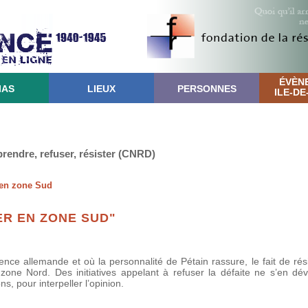
ÉVÈN
IAS
LIEUX
PERSONNES
ILE-D
rendre, refuser, résister (CNRD)
 en zone Sud
ER EN ZONE SUD"
ce allemande et où la personnalité de Pétain rassure, le fait de rési
zone Nord. Des initiatives appelant à refuser la défaite ne s’en dé
s, pour interpeller l’opinion.