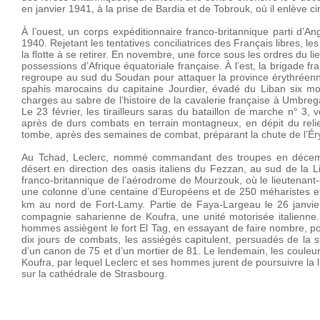
en janvier 1941, à la prise de Bardia et de Tobrouk, où il enlève c
À l’ouest, un corps expéditionnaire franco-britannique parti d’A
1940. Rejetant les tentatives conciliatrices des Français libres, l
la ﬂotte à se retirer. En novembre, une force sous les ordres du l
possessions d’Afrique équatoriale française. À l’est, la brigade 
regroupe au sud du Soudan pour attaquer la province érythréenne 
spahis marocains du capitaine Jourdier, évadé du Liban six mo
charges au sabre de l’histoire de la cavalerie française à Umbre
Le 23 février, les tirailleurs saras du bataillon de marche n° 3,
après de durs combats en terrain montagneux, en dépit du relief
tombe, après des semaines de combat, préparant la chute de l’Ér
Au Tchad, Leclerc, nommé commandant des troupes en décembr
désert en direction des oasis italiens du Fezzan, au sud de la Li
franco-britannique de l’aérodrome de Mourzouk, où le lieutenant-
une colonne d’une centaine d’Européens et de 250 méharistes et t
km au nord de Fort-Lamy. Partie de Faya-Largeau le 26 janvier, l
compagnie saharienne de Koufra, une unité motorisée italienne. A
hommes assiègent le fort El Tag, en essayant de faire nombre, 
dix jours de combats, les assiégés capitulent, persuadés de la s
d’un canon de 75 et d’un mortier de 81. Le lendemain, les couleurs
Koufra, par lequel Leclerc et ses hommes jurent de poursuivre la 
sur la cathédrale de Strasbourg.