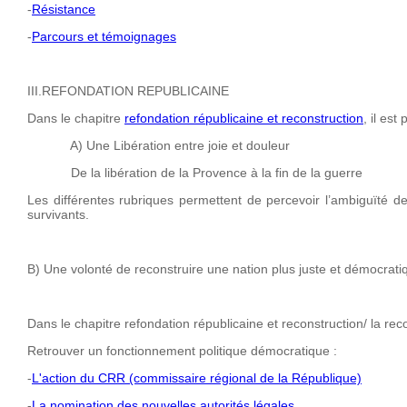
-
Résistance
-
Parcours et témoignages
III.REFONDATION REPUBLICAINE
Dans le chapitre
refondation républicaine et reconstruction
, il es
A) Une Libération entre joie et douleur
De la libération de la Provence à la fin de la guerre
Les différentes rubriques permettent de percevoir l’ambiguïté de 
survivants.
B) Une volonté de reconstruire une nation plus juste et démocrati
Dans le chapitre refondation républicaine et reconstruction/ la reco
Retrouver un fonctionnement politique démocratique :
-
L'action du CRR (commissaire régional de la République)
-
La nomination des nouvelles autorités légales