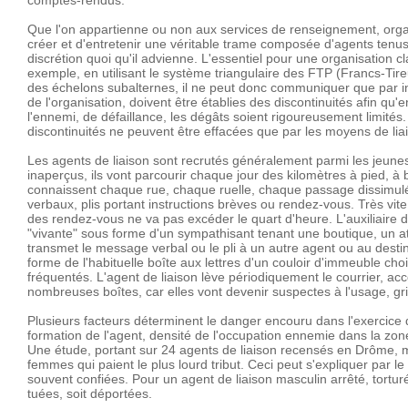
comptes-rendus.
Que l'on appartienne ou non aux services de renseignement, organi
créer et d'entretenir une véritable trame composée d'agents tenus
discrétion quoi qu'il advienne. L'essentiel pour une organisation 
exemple, en utilisant le système triangulaire des FTP (Francs-Tireu
des échelons subalternes, il ne peut donc communiquer que par in
de l'organisation, doivent être établies des discontinuités afin qu
l'ennemi, de défaillance, les dégâts soient rigoureusement limités
discontinuités ne peuvent être effacées que par les moyens de lia
Les agents de liaison sont recrutés généralement parmi les jeunes
inaperçus, ils vont parcourir chaque jour des kilomètres à pied, à bic
connaissent chaque rue, chaque ruelle, chaque passage dissimulé
verbaux, plis portant instructions brèves ou rendez-vous. Très vite
des rendez-vous ne va pas excéder le quart d'heure. L'auxiliaire de l
"vivante" sous forme d'un sympathisant tenant une boutique, un ate
transmet le message verbal ou le pli à un autre agent ou au destina
forme de l'habituelle boîte aux lettres d'un couloir d'immeuble cho
fréquentés. L'agent de liaison lève périodiquement le courrier, ac
nombreuses boîtes, car elles vont devenir suspectes à l'usage, gril
Plusieurs facteurs déterminent le danger encouru dans l'exercice de 
formation de l'agent, densité de l'occupation ennemie dans la zon
Une étude, portant sur 24 agents de liaison recensés en Drôme, mo
femmes qui paient le plus lourd tribut. Ceci peut s'expliquer par le 
souvent confiées. Pour un agent de liaison masculin arrêté, torturé
tuées, soit déportées.