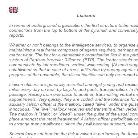
Liaisons
In terms of underground organisation, the first structure to be ma
connections from the top to bottom of the pyramid, and conversely, 
reports.
Whether or not it belongs to the intelligence services, to organise 
maintaining a real frame composed of agents required, perhaps mo
matter what. The key for a clandestine organisation lies in the part
system of Partisan Irregular Riflemen (FTP). The leader should n
communicate by intermediates: vertical wainscoting. |At each stage
established so that in case of arrest, infiltration by enemy agents, 
progress of the ensemble, the discontinuities can only be erased t
Liaison officers are generally recruited amongst young and resilien
miles every day on foot, by bicycle, and public transportation. In t
passage. Racing from one place to another, transmitting verbal mes
appointments. Very quickly, they are coded, and the tolerance for
auxiliary liaison officer is the mailbox, called "alive" under the g
innocuous. The "live" mailbox receives and transmits either verbal
The mailbox is "static" or "dead", under the guise of the usual cor
place amongst the most frequented. A liaison officer periodically co
to arrange many mailboxes, since they will become suspect, and ex
Several factors determine the risk involved in performing the functio