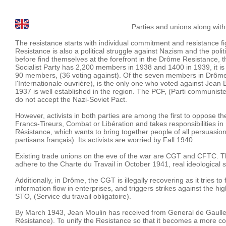
Parties and unions along with the R
The resistance starts with individual commitment and resistance fi
Resistance is also a political struggle against Nazism and the politi
before find themselves at the forefront in the Drôme Resistance, 
Socialist Party has 2,200 members in 1938 and 1400 in 1939, it is 
90 members, (36 voting against). Of the seven members in Drôme,
l'Internationale ouvrière), is the only one who voted against Jea
1937 is well established in the region. The PCF, (Parti communist
do not accept the Nazi-Soviet Pact.
However, activists in both parties are among the first to oppose 
Francs-Tireurs, Combat or Libération and takes responsibilities i
Résistance, which wants to bring together people of all persuasio
partisans français). Its activists are worried by Fall 1940.
Existing trade unions on the eve of the war are CGT and CFTC. Th
adhere to the Charte du Travail in October 1941, real ideological 
Additionally, in Drôme, the CGT is illegally recovering as it tries t
information flow in enterprises, and triggers strikes against the hig
STO, (Service du travail obligatoire).
By March 1943, Jean Moulin has received from General de Gaulle 
Résistance). To unify the Resistance so that it becomes a more co