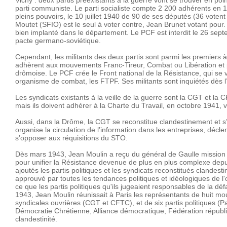
Vichy : deux partis préexistants à la guerre vont se trouver en poin
parti communiste. Le parti socialiste compte 2 200 adhérents en 1
pleins pouvoirs, le 10 juillet 1940 de 90 de ses députés (36 voten
Moutet (SFIO) est le seul à voter contre, Jean Brunet votant pou
bien implanté dans le département. Le PCF est interdit le 26 sep
pacte germano-soviétique.
Cependant, les militants des deux partis sont parmi les premiers 
adhèrent aux mouvements Franc-Tireur, Combat ou Libération et p
drômoise. Le PCF crée le Front national de la Résistance, qui se
organisme de combat, les FTPF. Ses militants sont inquiétés dès 
Les syndicats existants à la veille de la guerre sont la CGT et la 
mais ils doivent adhérer à la Charte du Travail, en octobre 1941,
Aussi, dans la Drôme, la CGT se reconstitue clandestinement et s
organise la circulation de l’information dans les entreprises, décl
s’opposer aux réquisitions du STO.
Dès mars 1943, Jean Moulin a reçu du général de Gaulle mission 
pour unifier la Résistance devenue de plus en plus complexe dep
ajoutés les partis politiques et les syndicats reconstitués clandestin
approuvé par toutes les tendances politiques et idéologiques de 
ce que les partis politiques qu'ils jugeaient responsables de la d
1943, Jean Moulin réunissait à Paris les représentants de huit m
syndicales ouvrières (CGT et CFTC), et de six partis politiques (Par
Démocratie Chrétienne, Alliance démocratique, Fédération républic
clandestinité.