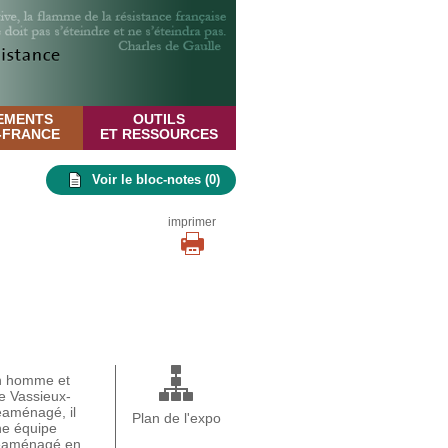
EMENTS
OUTILS
E-FRANCE
ET RESSOURCES
Voir le bloc-notes (
0
)
imprimer
un homme et
de Vassieux-
éaménagé, il
Plan de l'expo
ne équipe
 réaménagé en