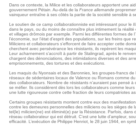
Dans ce contexte, la Milice et les collaborateurs apportent une aide
gouvernement Pétain. Au-delà de la
France allemande
proprement d
vainqueur entraîne à ses côtés la partie de la société sensible 
Le soutien de ce camp collaborationniste est intéressant pour le
I
dans le pays, ou du moins de connaître plus intimement la réalité 
et villages drômois par exemple. Parmi les différentes formes de l’
l’économie, sur l’état d’esprit des populations, sur les freins que 
Miliciens et collaborateurs s’efforcent de faire accepter cette domin
cherchent avec persévérance les résistants, ils repèrent les maquis e
Leur acharnement s’accroît à partir de Stalingrad, après le renver
chargent des dénonciations, des intimidations diverses et des arre
emprisonnements, des tortures et des exécutions.
Les maquis du Nyonsais et des Baronnies, les groupes-francs de P
réseaux de sédentaires locaux de Valence ou Romans comme du plus 
des collaborateurs. Nombre de résistants n’auraient pas pensé à d
se méfier. Ils considèrent dès lors les collaborateurs comme leurs
une lutte rigoureuse contre cette fraction de leurs compatriotes ass
Certains groupes résistants montent contre eux des manifestations d
contre les demeures personnelles des miliciens ou les sièges de l
tel(le) milicien(ne) est éliminé(e) par la Résistance. Parfois, dan
réseau collaborateur qui est détruit. C’est une lutte d’ampleur, s
efficacité. L’exécution de Philippe Henriot, le 28 juin 1944, en symb