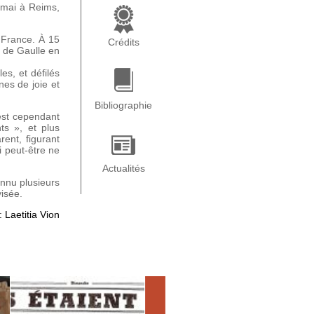
7 mai à Reims,
e France. À 15
Crédits
l de Gaulle en
es, et défilés
nes de joie et
Bibliographie
st cependant
ts », et plus
rent, figurant
i peut-être ne
Actualités
onnu plusieurs
visée.
: Laetitia Vion