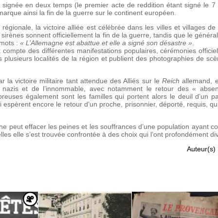
, signée en deux temps (le premier acte de reddition étant signé le 
), marque ainsi la fin de la guerre sur le continent européen.
égionale, la victoire alliée est célébrée dans les villes et villages d
 sirènes sonnent officiellement la fin de la guerre, tandis que le généra
 mots :
« L’Allemagne est abattue et elle a signé son désastre »
.
compte des différentes manifestations populaires, cérémonies officiell
ans plusieurs localités de la région et publient des photographies de scè
.
ar la victoire militaire tant attendue des Alliés sur le
Reich
allemand, e
s nazis et de l’innommable, avec notamment le retour des « absen
euses également sont les familles qui portent alors le deuil d’un pa
 espèrent encore le retour d’un proche, prisonnier, déporté, requis, qu
e ne peut effacer les peines et les souffrances d’une population ayant c
les elle s’est trouvée confrontée à des choix qui l’ont profondément di
Auteur(s) 