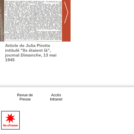
Article de Julia Pirotte
Prise d'armes de la 1re
intitulé "Ils étaient là",
DFL à Grasse
journal
Dimanche
, 13 mai
1945
Revue de
Accès
Presse
Intranet