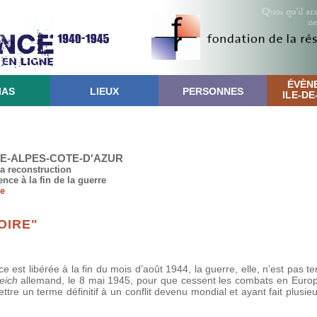
ÉVÈN
IAS
LIEUX
PERSONNES
ILE-D
CE-ALPES-COTE-D'AZUR
la reconstruction
ence à la fin de la guerre
re
OIRE"
e est libérée à la fin du mois d’août 1944, la guerre, elle, n’est pas ter
eich
allemand, le 8 mai 1945, pour que cessent les combats en Europe
re un terme définitif à un conflit devenu mondial et ayant fait plusieu