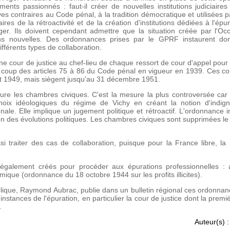
ents passionnés : faut-il créer de nouvelles institutions judiciaires
ves contraires au Code pénal, à la tradition démocratique et utilisées 
res de la rétroactivité et de la création d'institutions dédiées à l'épu
Alger. Ils doivent cependant admettre que la situation créée par l'Oc
ons nouvelles. Des ordonnances prises par le GPRF instaurent don
ifférents types de collaboration.
 cour de justice au chef-lieu de chaque ressort de cour d'appel pour j
e coup des articles 75 à 86 du Code pénal en vigueur en 1939. Ces cou
let 1949, mais siègent jusqu'au 31 décembre 1951.
re les chambres civiques. C'est la mesure la plus controversée car e
choix idéologiques du régime de Vichy en créant la notion d'indigni
ale. Elle implique un jugement politique et rétroactif. L'ordonnance in
on des évolutions politiques. Les chambres civiques sont supprimées l
si traiter des cas de collaboration, puisque pour la France libre, la 
galement créés pour procéder aux épurations professionnelles : a
que (ordonnance du 18 octobre 1944 sur les profits illicites).
lique, Raymond Aubrac, publie dans un bulletin régional ces ordonnan
instances de l'épuration, en particulier la cour de justice dont la prem
.
Auteur(s) :