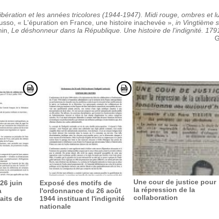
ibération et les années tricolores (1944-1947). Midi rouge, ombres et l
sso, « L'épuration en France, une histoire inachevée »,
in
Vingtième s
nin,
Le déshonneur dans la République. Une histoire de l'indignité. 17
G
Une cour de justice pour
26 juin
Exposé des motifs de
la répression de la
a
l'ordonnance du 26 août
collaboration
aits de
1944 instituant l'indignité
nationale