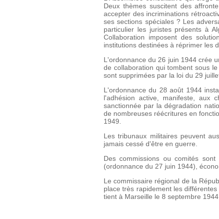
Deux thèmes suscitent des affrontem
accepter des incriminations rétroacti
ses sections spéciales ? Les adversai
particulier les juristes présents à 
Collaboration imposent des soluti
institutions destinées à réprimer les d
L'ordonnance du 26 juin 1944 crée une
de collaboration qui tombent sous l
sont supprimées par la loi du 29 juil
L'ordonnance du 28 août 1944 instau
l'adhésion active, manifeste, aux 
sanctionnée par la dégradation nation
de nombreuses réécritures en foncti
1949.
Les tribunaux militaires peuvent aus
jamais cessé d'être en guerre.
Des commissions ou comités sont é
(ordonnance du 27 juin 1944), économi
Le commissaire régional de la Répub
place très rapidement les différentes 
tient à Marseille le 8 septembre 1944