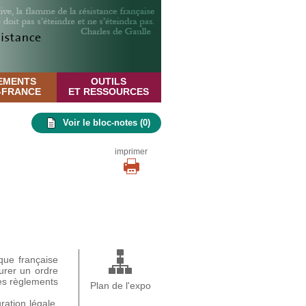
EMENTS
OUTILS
E-FRANCE
ET RESSOURCES
Voir le bloc-notes (
0
)
imprimer
que française
aurer un ordre
les règlements
Plan de l'expo
ation légale.