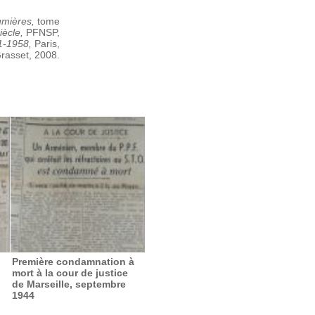
umières,
tome
iècle,
PFNSP,
91-1958,
Paris,
rasset, 2008.
Première condamnation à
mort à la cour de justice
de Marseille, septembre
1944