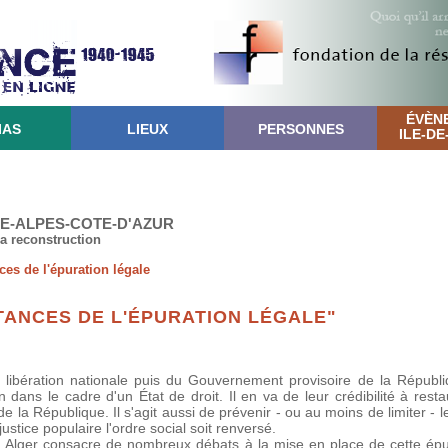
ÉVÈN
IAS
LIEUX
PERSONNES
ILE-D
CE-ALPES-COTE-D'AZUR
la reconstruction
ces de l'épuration légale
TANCES DE L'ÉPURATION LÉGALE"
 libération nationale puis du Gouvernement provisoire de la Républi
 dans le cadre d'un État de droit. Il en va de leur crédibilité à rest
la République. Il s'agit aussi de prévenir - ou au moins de limiter - 
ustice populaire l'ordre social soit renversé.
à Alger consacre de nombreux débats à la mise en place de cette épur