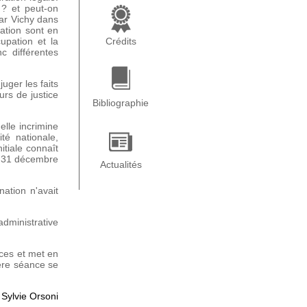
 ? et peut-on
par Vichy dans
ration sont en
cupation et la
Crédits
c différentes
uger les faits
rs de justice
Bibliographie
lle incrimine
té nationale,
itiale connaît
e 31 décembre
Actualités
nation n'avait
dministrative
ces et met en
ière séance se
 Sylvie Orsoni