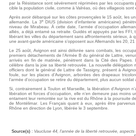
par la Résistance sont sévèrement réprimées par les occupants p
cible la population civile, comme à Valréas, où des villageois son
Après avoir débarqué sur les côtes provençales le 15 août, les un
e
allemande. La 3
DIUS (division d’infanterie américaine) pénèt
niveau de Mirabeau. À cette date, l’armée d’occupation allema
alliés, a déjà entamé sa retraite. Guidés et appuyés par les FFI
libérant les villes du département sans affrontements sérieux, à
une avant-garde américaine s’opposent aux Allemands les 20, 21 
Le 25 août, Avignon est ainsi délivrée sans combats, les occupan
premiers détachements de l’Armée B du général de Lattre, venu
arrivés en fin de matinée, pénètrent dans la Cité des Papes. 
célèbre dans la joie sa liberté retrouvée. La nouvelle délégation 
officiers dont le général de Lattre de Tassigny, présent à Avignon
foule, sur les places d’Avignon, arborées des drapeaux tricolor
l’armée d’occupation se retire du département, plus aucun solda
Si, contrairement à Toulon et Marseille, la libération d’Avignon
libération et forces d’occupation, elle n’en demeure pas moins u
entament leur remontée sur la rive est du Rhône à la poursuite des
de Montélimar. Les Français quant à eux, après être parvenus 
Rhône en direction de Lyon, libérée le 3 septembre.
Source(s) :
Vaucluse 44, l'année de la liberté retrouvée, aspects 