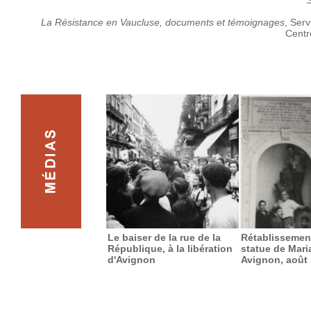
S
La Résistance en Vaucluse, documents et témoignages
, Ser
Centr
Le baiser de la rue de la
Rétablissement
République, à la libération
statue de Mari
d'Avignon
Avignon, août