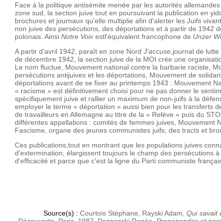
Face à la politique antisémite menée par les autorités allemand
zone sud, la section juive tout en poursuivant la publication en yidd
brochures et journaux qu'elle multiplie afin d'alerter les Juifs viva
non juive des persécutions, des déportations et à partir de 1942 
polonais. Ainsi
Notre Voix
estl'équivalent francophone de
Unzer Wo
A partir d'avril 1942, paraît en zone Nord
J'accuse,
journal de lutte
de décembre 1942, la section juive de la MOI crée une organisatio
Le nom fluctue, Mouvement national contre la barbarie raciste, M
persécutions antijuives et les déportations, Mouvement de solidari
déportations avant de se fixer au printemps 1943 : Mouvement N
« racisme » est définitivement choisi pour ne pas donner le sentim
spécifiquement juive et rallier un maximum de non-juifs à la déf
employer le terme « déportation » aussi bien pour les transferts d
de travailleurs en Allemagne au titre de la « Relève » puis du ST
différentes appellations : comités de femmes juives, Mouvement N
Fascisme, organe des jeunes communistes juifs, des tracts et bro
Ces publications,tout en montrant que les populations juives conn
d'extermination, élargissent toujours le champ des persécutions à 
d'efficacité et parce que c'est la ligne du Parti communiste françai
Source(s) :
Courtois Stéphane, Rayski Adam,
Qui savait