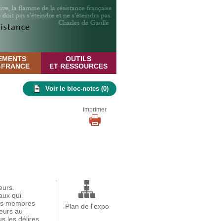
EMENTS
OUTILS
E-FRANCE
ET RESSOURCES
Voir le bloc-notes (
0
)
imprimer
eurs.
aux qui
 ses membres
Plan de l'expo
leurs au
s les délires