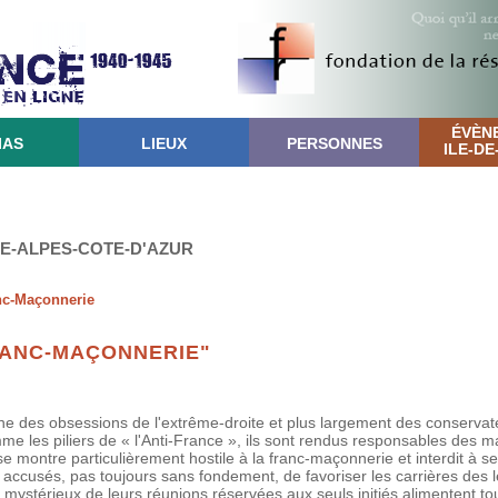
ÉVÈN
IAS
LIEUX
PERSONNES
ILE-D
CE-ALPES-COTE-D'AZUR
nc-Maçonnerie
RANC-MAÇONNERIE"
ne des obsessions de l'extrême-droite et plus largement des conservat
 les piliers de « l'Anti-France », ils sont rendus responsables des m
 se montre particulièrement hostile à la franc-maçonnerie et interdit à
accusés, pas toujours sans fondement, de favoriser les carrières des 
 mystérieux de leurs réunions réservées aux seuls initiés alimentent tou