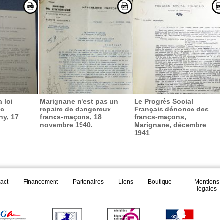
 loi
Marignane n'est pas un
Le Progrès Social
nc-
repaire de dangereux
Français dénonce des
hy, 17
francs-maçons, 18
francs-maçons,
novembre 1940.
Marignane, décembre
1941
act
Financement
Partenaires
Liens
Boutique
Mentions
légales