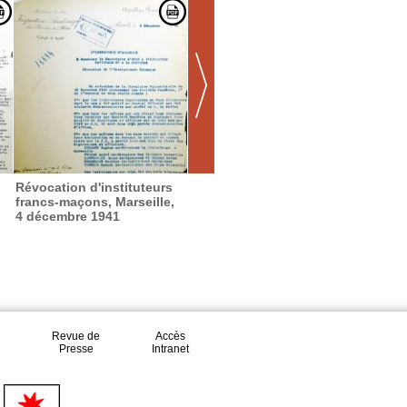
Révocation d'instituteurs
Éviction d'un directeur de
francs-maçons, Marseille,
sanatorium franc-maçon,
4 décembre 1941
Marseille 31 01 1942.
Revue de
Accès
Presse
Intranet