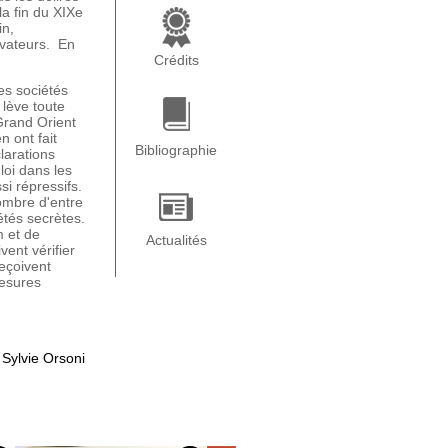
la fin du XIXe
in,
ervateurs. En
Crédits
es sociétés
 lève toute
Grand Orient
n ont fait
Bibliographie
larations
loi dans les
si répressifs.
ombre d'entre
étés secrètes.
m et de
Actualités
vent vérifier
eçoivent
mesures
 Sylvie Orsoni