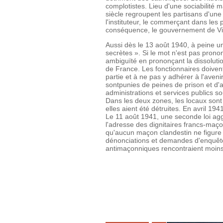
complotistes. Lieu d'une sociabilité 
siècle regroupent les partisans d'un
l'instituteur, le commerçant dans les 
conséquence, le gouvernement de Vich
Aussi dès le 13 août 1940, à peine un
secrètes ». Si le mot n'est pas prono
ambiguïté en prononçant la dissolut
de France. Les fonctionnaires doivent 
partie et à ne pas y adhérer à l'aveni
sontpunies de peines de prison et d'a
administrations et services publics s
Dans les deux zones, les locaux sont
elles aient été détruites. En avril 19
Le 11 août 1941, une seconde loi aggr
l'adresse des dignitaires francs-maçons
qu'aucun maçon clandestin ne figure 
dénonciations et demandes d'enquête
antimaçonniques rencontraient moins 