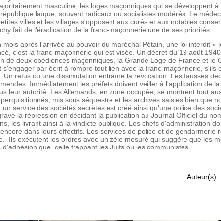
majoritairement masculine, les loges maçonniques qui se développent à 
e république laïque, souvent radicaux ou socialistes modérés. Le médec
petites villes et les villages s'opposent aux curés et aux notables cons
y fait de l'éradication de la franc-maçonnerie une de ses priorités
 mois après l'arrivée au pouvoir du maréchal Pétain, une loi interdit « l
ncé, c'est la franc-maçonnerie qui est visée. Un décret du 19 août 1940
ion de deux obédiences maçonniques, la Grande Loge de France et le 
s'engager par écrit à rompre tout lien avec la franc-maçonnerie, s'ils e
r. Un refus ou une dissimulation entraîne la révocation. Les fausses déc
mendes. Immédiatement les préfets doivent veiller à l'application de la 
ous leur autorité. Les Allemands, en zone occupée, se montrent tout aus
 perquisitionnés, mis sous séquestre et les archives saisies bien que n
41 un service des sociétés secrètes est créé ainsi qu'une police des soci
ave la répression en décidant la publication au Journal Officiel du no
, les livrant ainsi à la vindicte publique. Les chefs d'administration doi
encore dans leurs effectifs. Les services de police et de gendarmerie r
. Ils exécutent les ordres avec un zèle mesuré qui suggère que les 
d'adhésion que celle frappant les Juifs ou les communistes.
Auteur(s) :